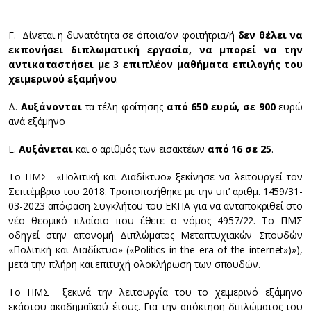
Γ. Δίνεται η δυνατότητα σε όποια/ον φοιτήτρια/ή
δεν θέλει να
εκπονήσει διπλωματική εργασία, να μπορεί να την
αντικαταστήσει με 3 επιπλέον μαθήματα επιλογής του
χειμερινού εξαμήνου
.
Δ.
Αυξάνονται
τα τέλη φοίτησης
από 650 ευρώ, σε 900
ευρώ
ανά εξάμηνο
Ε.
Αυξάνεται
και ο αριθμός των εισακτέων
από 16 σε 25
.
Το ΠΜΣ
«Πολιτική και Διαδίκτυο» ξεκίνησε να λειτουργεί τον
Σεπτέμβριο του 2018. Τροποποιήθηκε με την υπ’ αριθμ. 1459/31-
03-2023 απόφαση Συγκλήτου του ΕΚΠΑ για να ανταποκριθεί στο
νέο θεσμικό πλαίσιο που έθετε ο νόμος 4957/22. Το ΠΜΣ
οδηγεί στην απονομή Διπλώματος Μεταπτυχιακών Σπουδών
«Πολιτική και Διαδίκτυο» («Politics in the era of the internet»)»),
μετά την πλήρη και επιτυχή ολοκλήρωση των σπουδών.
Το ΠΜΣ ξεκινά την λειτουργία του το χειμερινό εξάμηνο
εκάστου ακαδημαϊκού έτους. Για την απόκτηση διπλώματος του