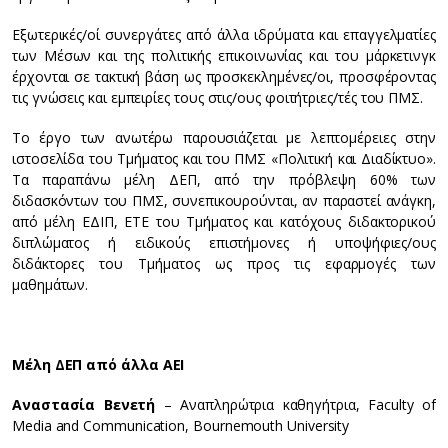
Εξωτερικές/οί συνεργάτες από άλλα ιδρύματα και επαγγελματίες
των Μέσων και της πολιτικής επικοινωνίας και του μάρκετινγκ
έρχονται σε τακτική βάση ως προσκεκλημένες/οι, προσφέροντας
τις γνώσεις και εμπειρίες τους στις/ους φοιτήτριες/τές του ΠΜΣ.
Το έργο των ανωτέρω παρουσιάζεται με λεπτομέρειες στην
ιστοσελίδα του Τμήματος και του ΠΜΣ «Πολιτική και Διαδίκτυο».
Τα παραπάνω μέλη ΔΕΠ, από την πρόβλεψη 60% των
διδασκόντων του ΠΜΣ, συνεπικουρούνται, αν παραστεί ανάγκη,
από μέλη ΕΔΙΠ, ΕΤΕ του Τμήματος και κατόχους διδακτορικού
διπλώματος ή ειδικούς επιστήμονες ή υποψήφιες/ους
διδάκτορες του Τμήματος ως προς τις εφαρμογές των
μαθημάτων.
Μέλη
ΔΕΠ
από
άλλα
ΑΕΙ
Αναστασία
Βενετή
– Αναπληρώτρια καθηγήτρια, Faculty of
Media and Communication, Bournemouth University