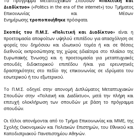
Το Πρόγραμμα Μεταπτυχιακών Σπουδών
«Πολιτική και
Διαδίκτυο»
(«Politics in the era of the internet») του Τμήματος
Επικοινωνίας και Μέσων
Ενημέρωσης
τροποποιήθηκε
πρόσφατα.
Σκοπός του Π.Μ.Σ. «Πολιτική και Διαδίκτυο
» είναι η
προετοιμασία αποφοίτων υψηλού επιπέδου για απασχόληση σε
φορείς του δημόσιου και ιδιωτικού τομέα ή και σε θέσεις
διεθνούς εκπροσώπησης της χώρας (ιδιαίτερα στο πλαίσιο της
Ευρωπαϊκής Ένωσης) και η προετοιμασία για μεταπτυχιακές
σπουδές διδακτορικού επιπέδου ή/και για ερευνητικές
δραστηριότητες στο πεδίο της επικοινωνίας σε ιδρύματα του
εσωτερικού ή του εξωτερικού.
Το Π.Μ.Σ. οδηγεί στην απονομή Διπλώματος Μεταπτυχιακών
Σπουδών στην «Πολιτική και Διαδίκτυο», μετά την πλήρη και
επιτυχή ολοκλήρωση των σπουδών με βάση το πρόγραμμα
σπουδών.
Οι τίτλοι απονέμονται από το Τμήμα Επικοινωνίας και ΜΜΕ, της
Σχολής Οικονομικών και Πολιτικών Επιστημών, του Εθνικού και
Καποδιστριακού Πανεπιστημίου Αθηνών.