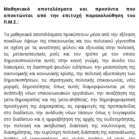
Μαθησιακά αποτελέσματα και προσόντα που
αποκτώνται από την επιτυχή παρακολούθηση του
Π.Μ.Σ.:
Τα μαθησιακά αποτελέσματα προκύπτουν μέσα από την εξέταση
ποικίλων όψεων της επικοινωνίας και του πολιτικού γίγνεσθαι
σε σχέση με: τις ανισότητες φύλου και εξουσίας στην πολιτική,
τις μεταναστευτικές ροές και τον τρόπο με τον οποίο
δημοσιοποιούνται αυτές στην κοινή γνώμη, την άνοδο του
λαϊκισμού, τη διασπορά ψευδών ειδήσεων, την μεσοποίηση της
οικονομικής και κοινωνικής κρίσης, την πολιτική αξιοποίηση των
δημοσκοπήσεων, τις στρατηγικές πολιτικής επικοινωνίας, νέες
μορφές δημοσιότητας όπως αυτές διαμορφώνονται με την
ανάπτυξη νέων επικοινωνιακών εργαλείων, την αναζήτηση της
‘μετα-δημοκρατίας’ και της ‘μετα-αλήθειας’, την δημοψηφισματική
προσέγγιση της Δημοκρατίας, τις εφαρμογές της προπαγάνδας
στο διαδίκτυο, την ανάδυση νέων τάσεων όπως η λογοκρισία
στο διαδίκτυο και η αμφισβήτηση της αρχής της ουδετερότητας,
την πολιτική και ακτιβιστική διάσταση της κουλτούρας της
διασημότητας, την ευρύτερη πολιτική διάσταση της κατανάλωσης
(politics of consumption), της φυλής (politics of race), της