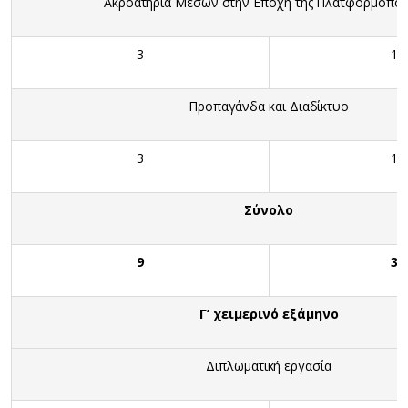
Ακροατήρια Μέσων στην Εποχή της Πλατφορμοποί
3
10
Προπαγάνδα και Διαδίκτυο
3
10
Σύνολο
9
30
Γ’ χειμερινό εξάμηνο
Διπλωματική εργασία