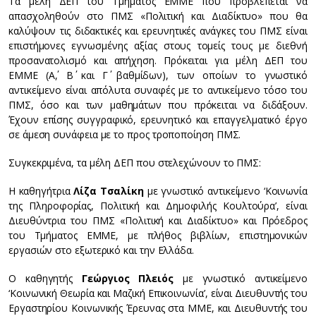
Τα μέλη ΔΕΠ του Τμήματος ΕΜΜΕ που προβλέπεται να
απασχοληθούν στο ΠΜΣ «Πολιτική και Διαδίκτυο» που θα
καλύψουν τις διδακτικές και ερευνητικές ανάγκες του ΠΜΣ είναι
επιστήμονες εγνωσμένης αξίας στους τομείς τους με διεθνή
προσανατολισμό και απήχηση. Πρόκειται για μέλη ΔΕΠ του
ΕΜΜΕ (Α΄, Β΄ και Γ΄ βαθμίδων), των οποίων το γνωστικό
αντικείμενο είναι απόλυτα συναφές με το αντικείμενο τόσο του
ΠΜΣ, όσο και των μαθημάτων που πρόκειται να διδάξουν.
Έχουν επίσης συγγραφικό, ερευνητικό και επαγγελματικό έργο
σε άμεση συνάφεια με το προς τροποποίηση ΠΜΣ.
Συγκεκριμένα, τα μέλη ΔΕΠ που στελεχώνουν το ΠΜΣ:
Η καθηγήτρια
Λίζα Τσαλίκη
με γνωστικό αντικείμενο ‘Κοινωνία
της Πληροφορίας, Πολιτική και Δημοφιλής Κουλτούρα’, είναι
Διευθύντρια του ΠΜΣ «Πολιτική και Διαδίκτυο» και Πρόεδρος
του Τμήματος ΕΜΜΕ, με πλήθος βιβλίων, επιστημονικών
εργασιών στο εξωτερικό και την Ελλάδα.
Ο καθηγητής
Γεώργιος Πλειός
με γνωστικό αντικείμενο
‘Κοινωνική Θεωρία και Μαζική Επικοινωνία’, είναι Διευθυντής του
Εργαστηρίου Κοινωνικής Έρευνας στα ΜΜΕ, και Διευθυντής του