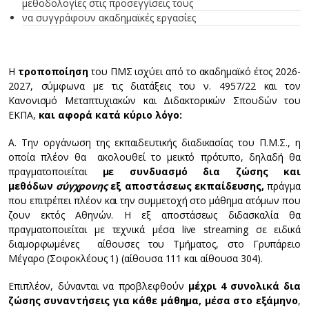
μεθοδολογίες στις προσεγγίσεις τους
να συγγράφουν ακαδημαϊκές εργασίες
Η
τροποποίηση
του ΠΜΣ ισχύει από το ακαδημαϊκό έτος 2026-
2027, σύμφωνα με τις διατάξεις του ν. 4957/22 και τον
Κανονισμό Μεταπτυχιακών και Διδακτορικών Σπουδών του
ΕΚΠΑ,
και αφορά κατά κύριο λόγο:
Α. Την οργάνωση της εκπαιδευτικής διαδικασίας του Π.Μ.Σ., η
οποία πλέον θα ακολουθεί το μεικτό πρότυπο, δηλαδή θα
πραγματοποιείται
με συνδυασμό δια ζώσης και
μεθόδων
σύγχρονης
εξ αποστάσεως εκπαίδευσης,
πράγμα
που επιτρέπει πλέον και την συμμετοχή στο μάθημα ατόμων που
ζουν εκτός Αθηνών. Η εξ αποστάσεως διδασκαλία θα
πραγματοποιείται με τεχνικά μέσα live streaming σε ειδικά
διαμορφωμένες αίθουσες του Τμήματος, στο Γρυπάρειο
Μέγαρο (Σοφοκλέους 1) (αίθουσα 111 και αίθουσα 304).
Επιπλέον, δύνανται να προβλεφθούν
μέχρι 4 συνολικά δια
ζώσης συναντήσεις για κάθε μάθημα, μέσα στο εξάμηνο
,