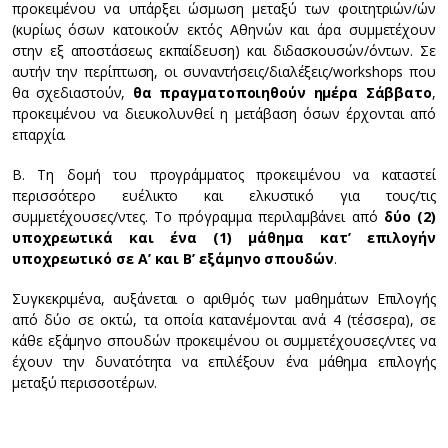
προκειμένου να υπάρξει ώσμωση μεταξύ των φοιτητριών/ών
(κυρίως όσων κατοικούν εκτός Αθηνών και άρα συμμετέχουν
στην εξ αποστάσεως εκπαίδευση) και διδασκουσών/όντων. Σε
αυτήν την περίπτωση, οι συναντήσεις/διαλέξεις/workshops που
θα σχεδιαστούν,
θα πραγματοποιηθούν ημέρα Σάββατο
,
προκειμένου να διευκολυνθεί η μετάβαση όσων έρχονται από
επαρχία.
Β. Τη δομή του προγράμματος προκειμένου να καταστεί
περισσότερο ευέλικτο και ελκυστικό για τους/τις
συμμετέχουσες/ντες. Το πρόγραμμα περιλαμβάνει από
δύο (2)
υποχρεωτικά και ένα (1) μάθημα κατ’ επιλογήν
υποχρεωτικό σε Α’ και Β’ εξάμηνο σπουδών
.
Συγκεκριμένα, αυξάνεται ο αριθμός των μαθημάτων Επιλογής
από δύο σε οκτώ, τα οποία κατανέμονται ανά 4 (τέσσερα), σε
κάθε εξάμηνο σπουδών προκειμένου οι συμμετέχουσες/ντες να
έχουν την δυνατότητα να επιλέξουν ένα μάθημα επιλογής
μεταξύ περισσοτέρων.