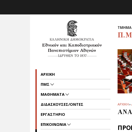
Skip to main navigation
Skip to main content
Skip to page footer
TΜΗΜΑ 
Π.Μ
ΑΡΧΙΚΗ
ΠΜΣ
ΜΑΘΗΜΑΤΑ
ΔΙΔΑΣΚΟΥΣΕΣ/ΟΝΤΕΣ
ΑΡΧΙΚΗ
»
ΑΝΑ
ΕΡΓΑΣΤΗΡΙΟ
ΕΠΙΚΟΙΝΩΝΙΑ
ΠΡΟ